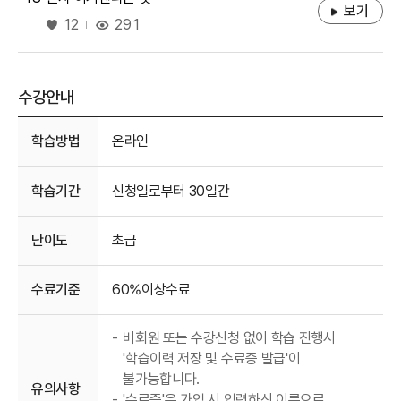
보기
좋아요
291
12
수강안내
수강안내
학습방법
온라인
학습기간
신청일로부터 30일간
난이도
초급
수료기준
60%이상수료
-
비회원 또는 수강신청 없이 학습 진행시
'학습이력 저장 및 수료증 발급'이
불가능합니다.
유의사항
-
'수료증'은 가입 시 입력하신 이름으로