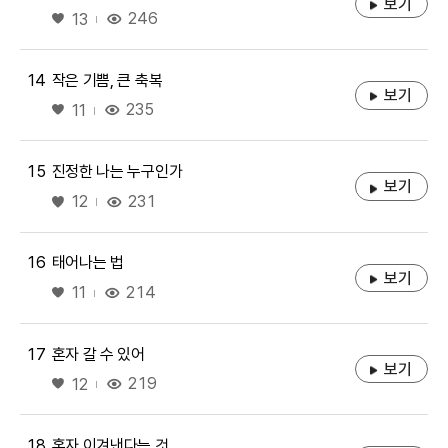
보기
좋아요
246
13
14
작은 기쁨, 큰 축복
보기
좋아요
235
11
15
진정한 나는 누구인가
보기
좋아요
231
12
16
태어나는 법
보기
좋아요
214
11
17
혼자 갈 수 있어
보기
좋아요
219
12
18
혼자 이겨낸다는 것