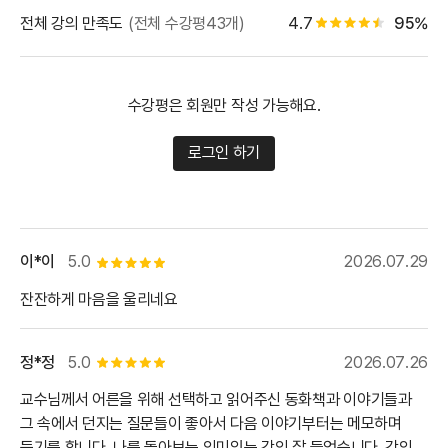
별점 백
전체 강의 만족도
(전체 수강평43개)
4.7
95%
별점 4.5개
수강평은 회원만 작성 가능해요.
로그인 하기
이*이
5.0
2026.07.29
별점 5개
잔잔하게 마음을 울리네요
정*정
5.0
2026.07.26
별점 5개
교수님께서 어른을 위해 선택하고 읽어주신 동화책과 이야기들과
그 속에서 던지는 질문들이 좋아서 다음 이야기부터는 메모하며
듣기를 합니다. 나를 돌아보는 의미있는 강의 잘 들었습니다. 강의