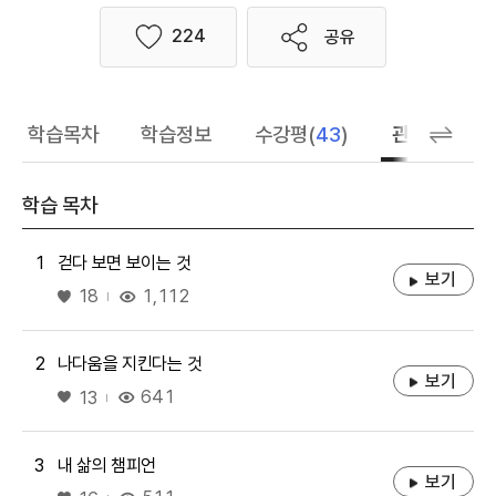
224
공유
좋아요
학습목차
학습정보
수강평(
43
)
관련 추천 학
학습 목차
1
걷다 보면 보이는 것
보기
좋아요
1,112
18
2
나다움을 지킨다는 것
보기
좋아요
641
13
3
내 삶의 챔피언
보기