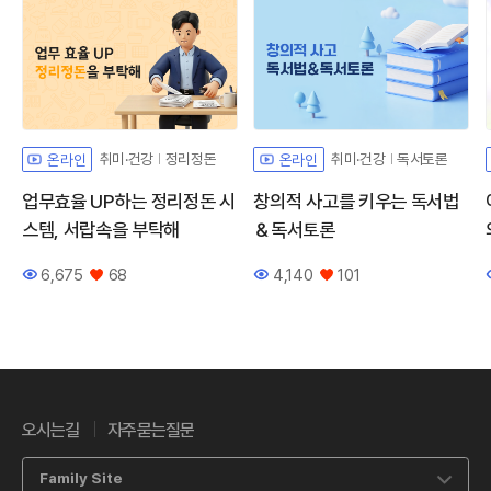
취미·건강
정리정돈
취미·건강
독서토론
온라인
온라인
업무효율 UP하는 정리정돈 시
창의적 사고를 키우는 독서법
스템, 서랍속을 부탁해
＆독서토론
6,675
68
4,140
101
조회수
좋아요
조회수
좋아요
오시는길
자주묻는질문
Family Site