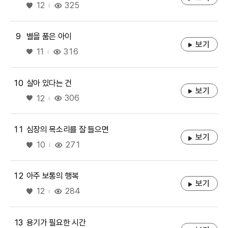
좋아요
325
12
9
별을 품은 아이
보기
좋아요
316
11
10
살아 있다는 건
보기
좋아요
306
12
11
심장의 목소리를 잘 들으면
보기
좋아요
271
10
12
아주 보통의 행복
보기
좋아요
284
12
13
용기가 필요한 시간