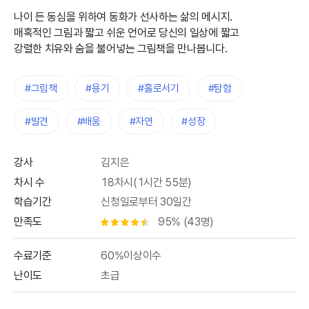
나이 든 동심을 위하여 동화가 선사하는 삶의 메시지.
매혹적인 그림과 짧고 쉬운 언어로 당신의 일상에 짧고
강렬한 치유와 숨을 불어넣는 그림책을 만나봅니다.
#그림책
#용기
#홀로서기
#탐험
#발견
#배움
#자연
#성장
강사
김지은
차시 수
18차시(1시간 55분)
학습기간
신청일로부터 30일간
만족도
95% (43명)
별점 4.5개
수료기준
60%이상이수
난이도
초급