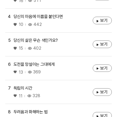
좋아요
511
16
4
당신의 마음에 이름을 붙인다면
보기
좋아요
442
10
5
당신의 삶은 무슨 색인가요?
보기
좋아요
402
15
6
도전을 망설이는 그대에게
보기
좋아요
369
13
7
독립의 시간
보기
좋아요
328
11
8
두려움과 화해하는 법
보기