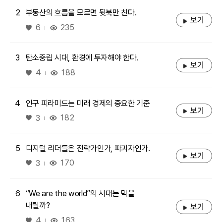
2
부동산의 흐름을 모르면 뒷북만 친다.
보기
좋아요
235
6
3
탄소중립 시대, 환경에 투자해야 한다.
보기
좋아요
188
4
4
인구 피라미드는 미래 경제의 중요한 기준
보기
좋아요
182
3
5
디지털 리더들은 전략가인가, 파괴자인가.
보기
좋아요
170
3
6
“We are the world”의 시대는 막을
내릴까?
보기
좋아요
163
4