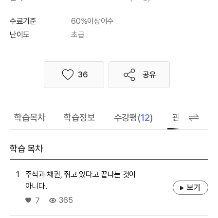
수료기준
60%이상이수
난이도
초급
36
공유
좋아요
학습목차
학습정보
수강평(
12
)
관련 추천 학
학습 목차
1
주식과 채권, 쥐고 있다고 끝나는 것이
아니다.
보기
좋아요
365
7