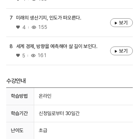
7
미래의 생산기지, 인도가 떠오른다.
보기
좋아요
155
4
8
세계 경제, 방향을 예측해야 살 길이 보인다.
보기
좋아요
161
5
수강안내
수강안내
학습방법
온라인
학습기간
신청일로부터 30일간
난이도
초급