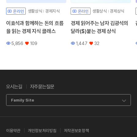
생활상식
경제지식
생활상식
경제상식
온라인
온라인
이효석과 함께하는 돈의 흐름
경제 읽어주는 남자 김광석의
을 읽는 경제 지식 클래스
달라($)붙는 경제 상식
5,856
109
1,447
32
조회수
좋아요
조회수
좋아요
오시는길
자주묻는질문
Family Site
이용약관
개인정보처리방침
저작권보호정책