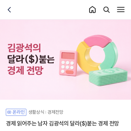
홈 이동
통합검색 레이어
전체메
뒤로가기
생활상식
경제전망
온라인
경제 읽어주는 남자 김광석의 달라($)붙는 경제 전망