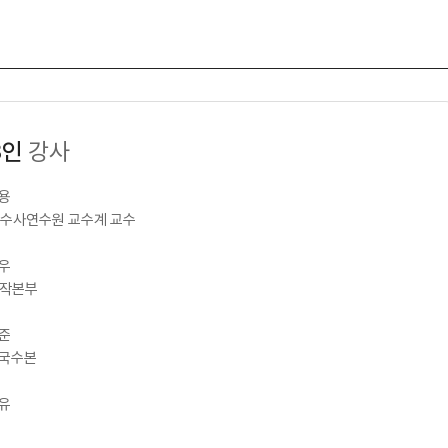
3인
강사
용
찰수사연수원 교수계 교수
우
제작본부
준
 국수본
유