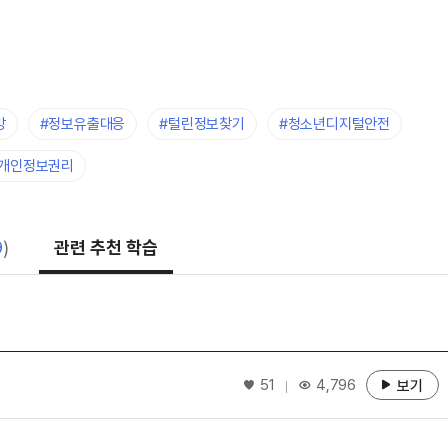
방
#정보유출대응
#털린정보찾기
#청소년디지털안전
#개인정보권리
9
)
관련 추천 학습
좋아요
51
4,796
보기