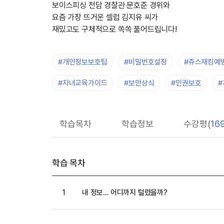
보이스피싱 전담 경찰관 문호준 경위와
요즘 가장 뜨거운 셀럽 김지유 씨가
재밌고도 구체적으로 쏙쏙 풀어드립니다!
#개인정보보호팁
#비밀번호설정
#쥬스재킹예
#자녀교육가이드
#보안상식
#인권보호
학습목차
학습정보
수강평(
16
학습 목차
1
내 정보… 어디까지 털렸을까?