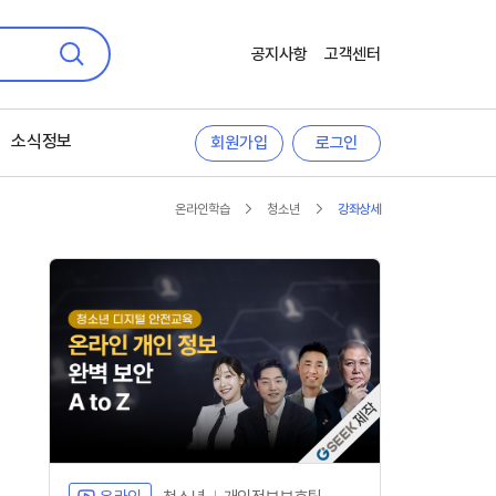
공지사항
고객센터
검색
소식정보
회원가입
로그인
온라인학습
청소년
강좌상세
자체개발 강좌G