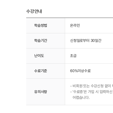
수강안내
수강안내
학습방법
온라인
학습기간
신청일로부터 30일간
난이도
초급
수료기준
60%이상수료
-
비회원 또는 수강신청 없이 
유의사항
-
'수료증'은 가입 시 입력하신
어렵습니다.