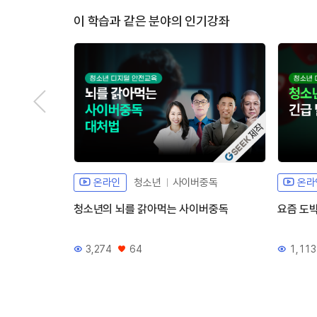
이 학습과 같은 분야의 인기강좌
자체개발 강좌G
온라인
청소년
사이버중독
온라
청소년의 뇌를 갉아먹는 사이버중독
요즘 도박
3,274
64
1,113
조회수
좋아요
조회수