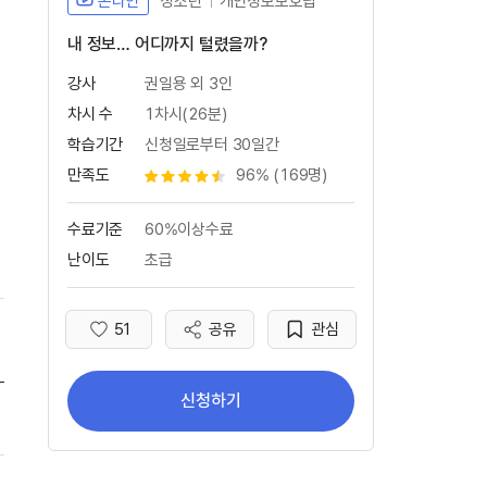
온라인
청소년
개인정보보호팁
내 정보… 어디까지 털렸을까?
강사
권일용 외 3인
차시 수
1차시(26분)
학습기간
신청일로부터 30일간
만족도
96% (169명)
별점 4.5개
수료기준
60%이상수료
난이도
초급
51
공유
관심
좋아요
신청하기
내 정보… 어디까지 털렸을까?(새 창 열림) 학습