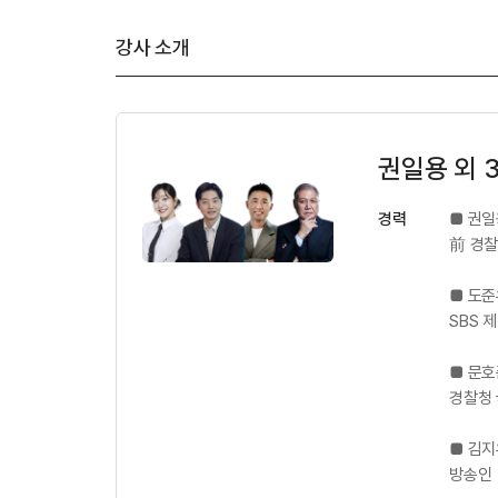
강사 소개
권일용 외 
경력
■ 권일
前 경
■ 도준
SBS 
■ 문호
경찰청
■ 김지
방송인