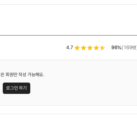
별점 백분율
수강평 
4.7
96%
(169명
별점 4.5개
은 회원만 작성 가능해요.
로그인 하기