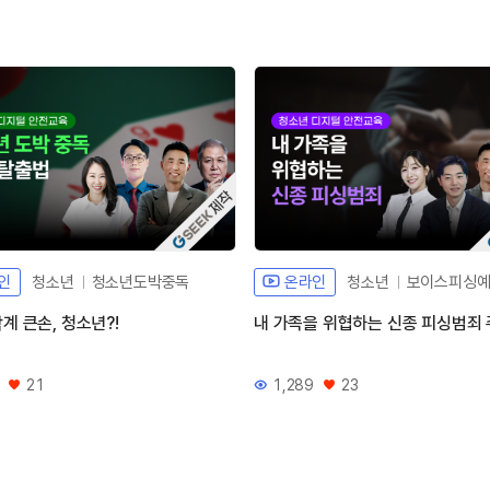
자체개발 강좌G
자
인
청소년
청소년도박중독
온라인
청소년
보이스피싱
계 큰손, 청소년?!
내 가족을 위협하는 신종 피싱범죄
21
1,289
23
좋아요
조회수
좋아요