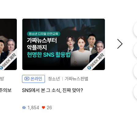
내
내
체개발 강좌G
자체개발 강좌G
고
예방
온라인
청소년
가짜뉴스판별
온라인
 주의보
SNS에서 본 그 소식, 진짜 맞아?
내 일도 돕고, 
1,854
26
2,614
조회수
좋아요
조회수
좋아