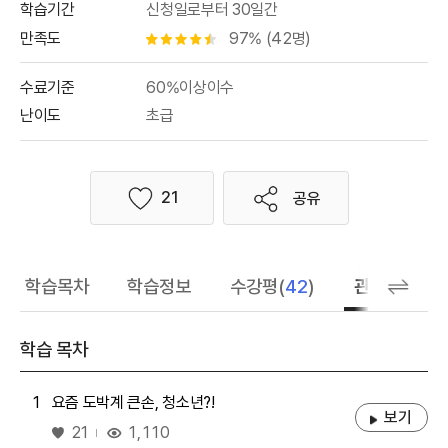
학습기간
신청일로부터 30일간
만족도
97% (42명)
별점 4.5개
수료기준
60%이상이수
난이도
초급
21
공유
좋아요
학습목차
학습정보
수강평(
42
)
관련 추천 학
학습 목차
1
요즘 도박계 큰손, 청소년?!
보기
좋아요
1,110
21