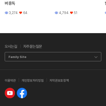
버중독
3,274
64
4,794
51
조회수
좋아요
조회수
좋아요
오시는길
자주묻는질문
Family Site
이용약관
개인정보처리방침
저작권보호정책
유튜브
페이스북