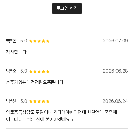
로그인 하기
백*현
5.0
2026.07.09
별점 5개
감사합니다
박*준
5.0
2026.06.28
별점 5개
손주가있는데걱정됩요줌돕니다
박*선
5.0
2026.06.24
별점 5개
약물중독상담도 두달이나 기다려야한다던데 한달안에 죽음에
이른다니... 얼른 셤에 붙어야겠네요ㅠ