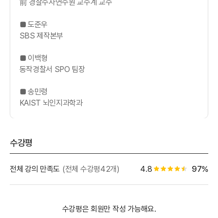
前 경찰수사연수원 교수계 교수
■ 도준우
SBS 제작본부
■ 이백형
동작경찰서 SPO 팀장
■ 송민령
KAIST 뇌인지과학과
수강평
별점 백
전체 강의 만족도
(전체 수강평42개)
4.8
97%
별점 4.5개
수강평은 회원만 작성 가능해요.