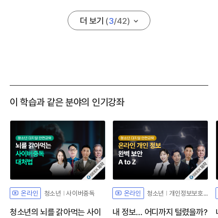
더 보기
(
3
/
42
)
이 학습과 같은 분야의 인기강좌
자체개발 강좌G
자체개발 강좌
청소년
사이버중독
청소년
개인정보보호팁
온라인
온라인
청소년의 뇌를 갉아먹는 사이
내 정보… 어디까지 털렸을까?