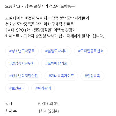
요즘 학교 가장 큰 골칫거리 청소년 도박중독!
교실 내에서 버젓이 벌어지는 각종 불법도박 사례들과
청소년 도박중독을 막기 위한 구체적 팁들을
1세대 SPO (학교전담경찰관) 이백형 경감과
카이스트 뇌과학자 송민령 박사가 쉽고 자세하게 알려드립니다.
#청소년도박중독
#불법도박사례
#도파민중독신호
#댈입꽁지꾼위험
#도박예방기술
#청소년디지털안전
#자녀교육가이드
#인성교육
#보안윤리
#위기관리
강사
권일용 외 3인
차시 수
1차시(26분)