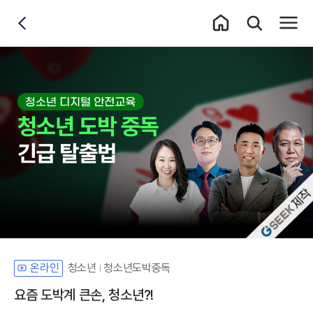
홈 이동
통합검색 레이어
전체메
뒤로가기
자체개발 강좌G
청소년
청소년도박중독
온라인
요즘 도박계 큰손, 청소년?!